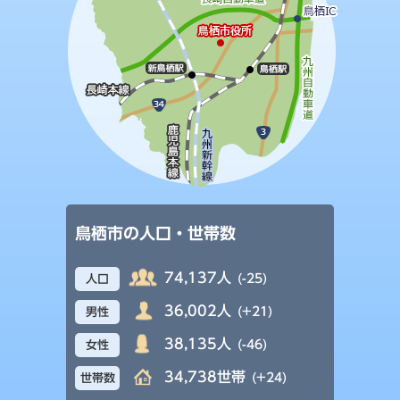
鳥栖市の人口・世帯数
74,137人
(-25)
人口
36,002人
(+21)
男性
38,135人
(-46)
女性
34,738世帯
(+24)
世帯数