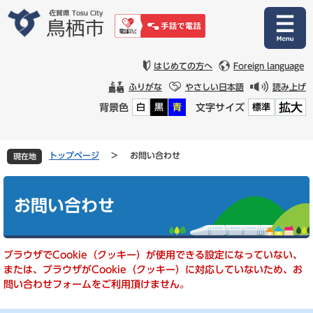
ペ
メ
ー
ニ
ジ
ュ
の
ー
先
を
はじめての方へ
Foreign language
頭
飛
ふりがな
やさしい日本語
読み上げ
で
ば
拡大
背景色
文字サイズ
白
黒
青
標準
す
し
。
て
本
文
トップページ
>
お問い合わせ
現在地
へ
本
文
お問い合わせ
ブラウザでCookie（クッキー）が使用できる設定になっていない、
または、ブラウザがCookie（クッキー）に対応していないため、お
問い合わせフォームをご利用頂けません。