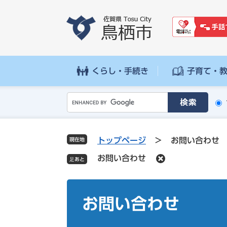
ペ
メ
ー
ニ
ジ
ュ
の
ー
先
を
頭
飛
くらし・手続き
子育て・
で
ば
す
し
G
。
て
o
本
o
文
g
へ
トップページ
>
お問い合わせ
現在地
l
お問い合わせ
e
カ
ス
本
タ
文
お問い合わせ
ム
検