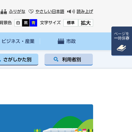
ふりがな
やさしい日本語
読み上げ
拡大
背景色
文字サイズ
白
黒
青
標準
ページを
一時保存
ビジネス・産業
市政
さがしかた別
利用者別