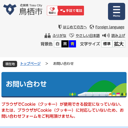
ペ
メ
ー
ニ
ジ
ュ
の
ー
先
を
はじめての方へ
Foreign language
頭
飛
ふりがな
やさしい日本語
読み上げ
で
ば
拡大
背景色
文字サイズ
白
黒
青
標準
す
し
。
て
本
文
トップページ
>
お問い合わせ
現在地
へ
本
文
お問い合わせ
ブラウザでCookie（クッキー）が使用できる設定になっていない、
または、ブラウザがCookie（クッキー）に対応していないため、お
問い合わせフォームをご利用頂けません。