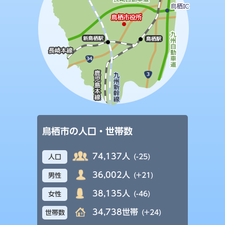
鳥栖市の人口・世帯数
74,137人
(-25)
人口
36,002人
(+21)
男性
38,135人
(-46)
女性
34,738世帯
(+24)
世帯数