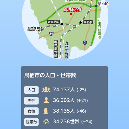
鳥栖市の人口・世帯数
74,137人
(-25)
人口
36,002人
(+21)
男性
38,135人
(-46)
女性
34,738世帯
(+24)
世帯数