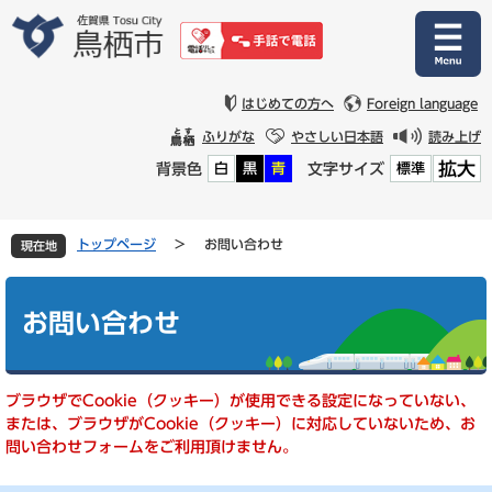
ペ
メ
ー
ニ
ジ
ュ
の
ー
先
を
はじめての方へ
Foreign language
頭
飛
ふりがな
やさしい日本語
読み上げ
で
ば
拡大
背景色
文字サイズ
白
黒
青
標準
す
し
。
て
本
文
トップページ
>
お問い合わせ
現在地
へ
本
文
お問い合わせ
ブラウザでCookie（クッキー）が使用できる設定になっていない、
または、ブラウザがCookie（クッキー）に対応していないため、お
問い合わせフォームをご利用頂けません。