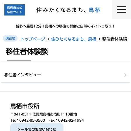
ペ
メ
鳥栖市公式
ー
ニ
移住サイト
ジ
ュ
の
ー
博多へ最短12分！鳥栖への移住で都会と自然のイイトコ取り！
先
を
頭
飛
現在地
トップページ
>
住みたくなるまち、鳥栖
>
移住者体験談
で
ば
す
し
本
移住者体験談
。
て
文
本
文
へ
移住者インタビュー
鳥栖市役所
〒841-8511 佐賀県鳥栖市宿町1118番地
Tel：0942-85-3500 Fax：0942-82-1994
メールでのお問い合わせ