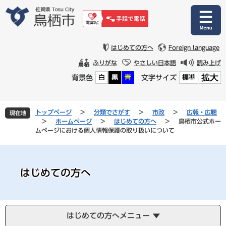
ペ
メ
ー
ニ
ジ
ュ
の
ー
先
を
はじめての方へ
Foreign language
頭
飛
ふりがな
やさしい日本語
読み上げ
で
ば
拡大
背景色
文字サイズ
白
黒
青
標準
す
し
。
て
本
文
トップページ
>
分類でさがす
>
市政
>
広報・広聴
現在地
へ
>
ホームページ
>
はじめての方へ
>
鳥栖市公式ホー
ムぺージにおける個人情報保護の取り扱いについて
はじめての方へ
はじめての方へメニュー