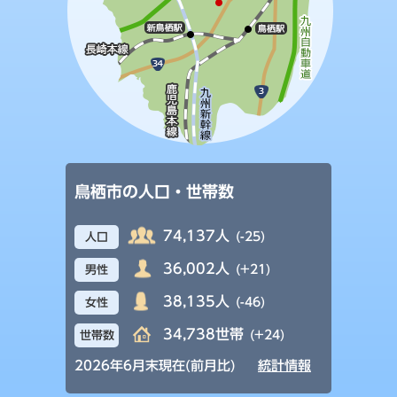
鳥栖市の人口・世帯数
74,137人
(-25)
人口
36,002人
(+21)
男性
38,135人
(-46)
女性
34,738世帯
(+24)
世帯数
2026年6月末現在(前月比)
統計情報