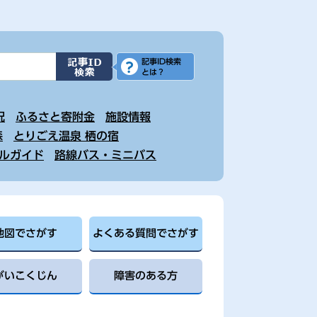
記事ID検索
とは？
況
ふるさと寄附金
施設情報
森
とりごえ温泉 栖の宿
ルガイド
路線バス・ミニバス
地図でさがす
よくある質問でさがす
がいこくじん
障害のある方