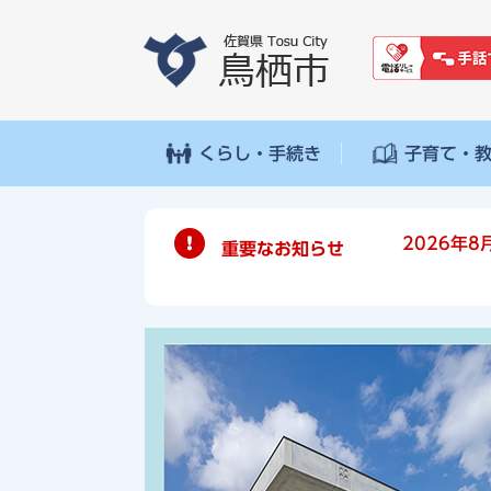
ペ
メ
ー
ニ
ジ
ュ
の
ー
先
を
頭
飛
くらし・手続き
子育て・
で
ば
す
し
。
て
2026年8
重要なお知らせ
本
文
へ