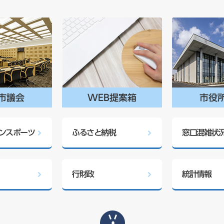
市議会
WEB提案箱
市役
ンスポーツ
ふるさと納税
窓口混雑状
行財政
統計情報