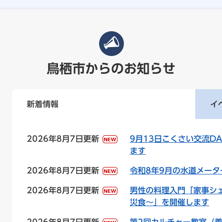
鳥栖市からのお知らせ
新着情報
イ
新
2026年8月7日更新
9月13日こくさい交流DA
ます
着
2026年8月7日更新
令和8年9月の水道メータ
情
報
2026年8月7日更新
男性の料理入門「家事シェ
災食～」を開催します