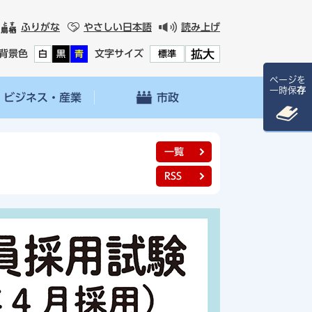
ふりがな
やさしい日本語
読み上げ
拡大
背景色
文字サイズ
白
黒
青
標準
ページを
一時保存
ビジネス・産業
市政
一覧
RSS