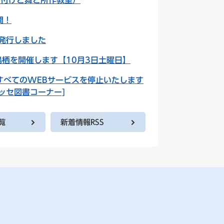
着付けと舞と所作教室）
間！
発行しました
鳥栖を開催します【10月3日土曜日】
すべてのWEBサービスを停止いたします
ッセ図書コーナー]
覧
新着情報RSS