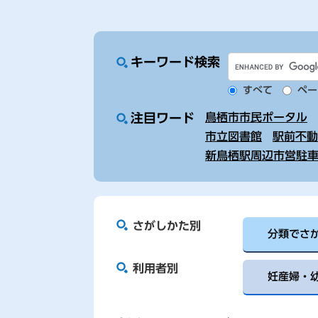
キーワード検索
G
o
すべて
ペー
o
g
注目ワード
鳥栖市市民ポータル
l
市立図書館
駅前不動
e
新鳥栖駅周辺市営駐
カ
ス
タ
ム
さがしかた別
検
分類でさ
索
利用者別
妊産婦・