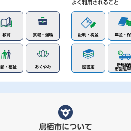
よく利用されること
教育
就職・退職
証明・税金
年金・保
新鳥栖
高齢・福祉
おくやみ
図書館
市営駐車
鳥栖市について