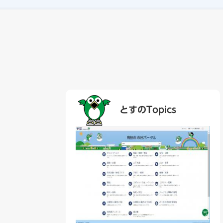
本
文
とすのTopics