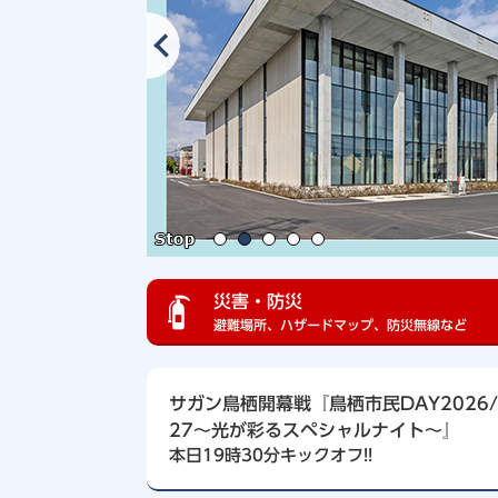
災害・防災
避難場所、ハザードマップ、防災無線など
サガン鳥栖開幕戦『鳥栖市民DAY2026/
27～光が彩るスペシャルナイト～』
本日19時30分キックオフ!!