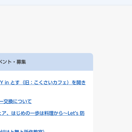
ベント・募集
Y in とす（旧：こくさいカフェ）を開き
ー交換について
ア、はじめの一歩は料理から～Let’s 防