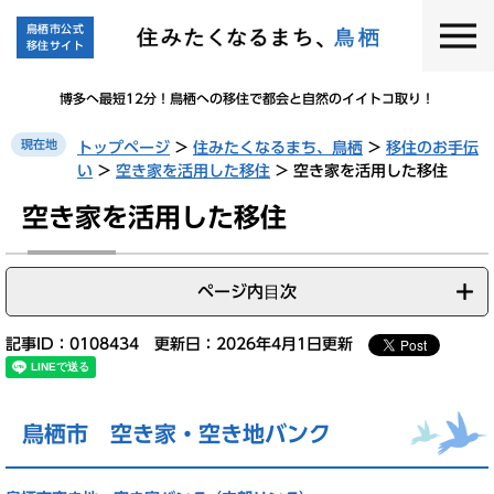
ペ
メ
鳥栖市公式
ー
ニ
移住サイト
ジ
ュ
の
ー
博多へ最短12分！鳥栖への移住で都会と自然のイイトコ取り！
先
を
頭
飛
現在地
トップページ
>
住みたくなるまち、鳥栖
>
移住のお手伝
で
ば
い
>
空き家を活用した移住
>
空き家を活用した移住
す
し
。
て
本
空き家を活用した移住
本
文
文
へ
ページ内目次
記事ID：0108434
更新日：2026年4月1日更新
鳥栖市 空き家・空き地バンク