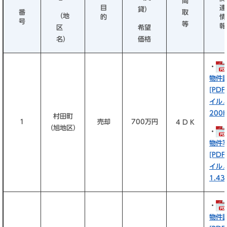
間
目
連
貸）
番
取
（地
的
情
号
等
報
区
希望
名）
価格
・
物件
[PD
イル
200K
村田町
1
売却
700万円
4 D K
（旭地区）
・
物件
[PD
イル
1.43
・
物件