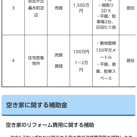
弥生が丘
1,500万
・間取り
3
轟木町近
売買
居住
円
2D K
辺
・平屋、駐
車場2台、
日当たり良
・敷地面積
150平方メ
100万円
売買
ートル
住宅密集
4
居住
1～2万
地外
・平屋、倉
賃貸
円
庫、駐車ス
ペース
空き家に関する補助金
空き家のリフォーム費用に関する補助