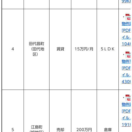
99KB
・
物件
[PD
イル
田代昌町
104K
4
（田代地
賃貸
15万円/月
5ＬＤＫ
区）
・
物件
[PD
イル
430K
・
物件
[PD
イル
191K
江島町
5
売却
200万円
倉庫