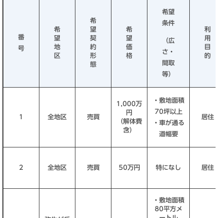
希望
希
条件
希
望
希
利
番
望
契
望
用
（広
地
約
価
目
号
さ・
区
形
格
的
間取
態
等）
・敷地面積
1,000万
70坪以上
円
1
全地区
売買
居住
（解体費
・車が通る
含）
道幅要
2
全地区
売買
50万円
特になし
居住
・敷地面積
80平方メ
ートル