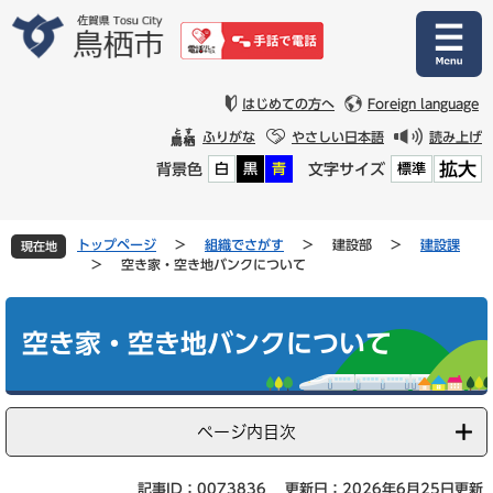
ペ
メ
ー
ニ
ジ
ュ
の
ー
先
を
はじめての方へ
Foreign language
頭
飛
ふりがな
やさしい日本語
読み上げ
で
ば
拡大
背景色
文字サイズ
白
黒
青
標準
す
し
。
て
本
文
トップページ
>
組織でさがす
>
建設部
>
建設課
現在地
へ
>
空き家・空き地バンクについて
本
文
空き家・空き地バンクについて
ページ内目次
記事ID：0073836
更新日：2026年6月25日更新