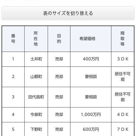
表のサイズを切り替える
所
間
番
目
在
希望価格
取
号
的
地
等
1
土井町
売却
400万円
3 D K
居住不可
2
山都町
売却
要相談
能
居住不可
3
田代昌町
売却
要相談
能
4
今泉町
売却
1,000万円
4 D K
5
下野町
売却
600万円
7 D K