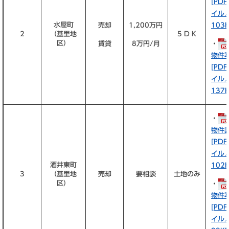
[PD
イル
水屋町
売却
1,200万円
103K
2
（基里地
5 D K
区）
賃貸
8万円/月
・
物件
[PD
イル
137K
・
物件
[PD
イル
酒井東町
102K
3
（基里地
売却
要相談
土地のみ
区）
・
物件
[PD
イル