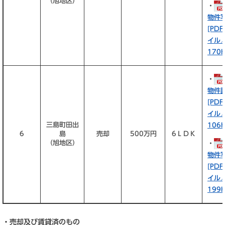
（旭地区）
・
物件
[PD
イル
170K
・
物件
[PD
イル
三島町田出
106K
6
島
売却
500万円
6ＬＤＫ
（旭地区）
・
物件
[PD
イル
199K
・売却及び賃貸済のもの