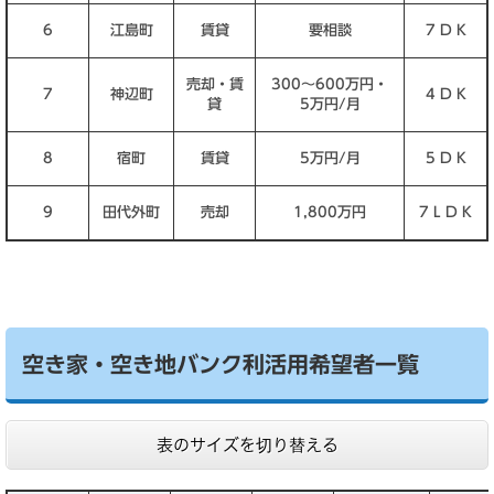
6
江島町
賃貸
要相談
7 D K
売却・賃
300～600万円・
7
神辺町
4 D K
貸
5万円/月
8
宿町
賃貸
5万円/月
5 D K
9
田代外町
売却
1,800万円
7 L D K
空き家・空き地バンク利活用希望者一覧
表のサイズを切り替える