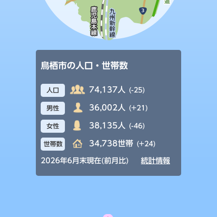
鳥栖市の人口・世帯数
74,137人
(-25)
人口
36,002人
(+21)
男性
38,135人
(-46)
女性
34,738世帯
(+24)
世帯数
2026年6月末現在(前月比)
統計情報