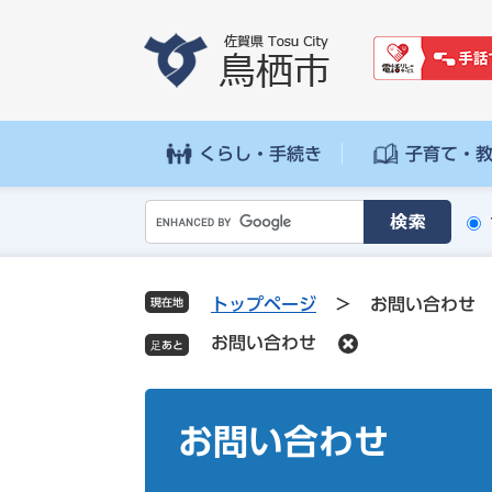
ペ
メ
ー
ニ
ジ
ュ
の
ー
先
を
頭
飛
くらし・手続き
子育て・
で
ば
す
し
G
。
て
o
本
o
文
g
へ
トップページ
>
お問い合わせ
現在地
l
お問い合わせ
e
カ
ス
本
タ
文
お問い合わせ
ム
検