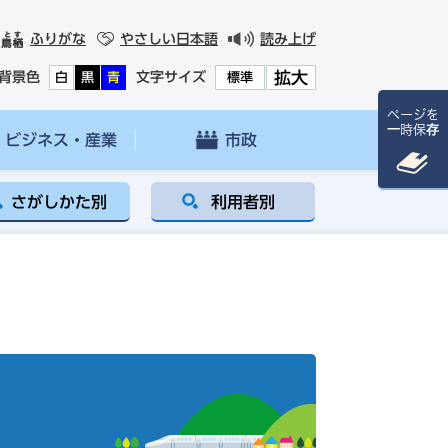
ふりがな
やさしい日本語
読み上げ
拡大
背景色
文字サイズ
白
黒
青
標準
ページを
一時保存
ビジネス・産業
市政
さがしかた別
利用者別