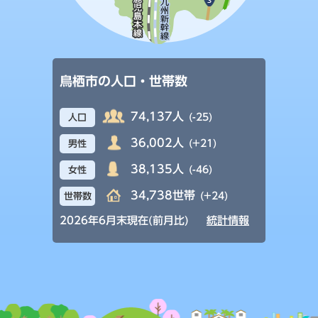
鳥栖市の人口・世帯数
74,137人
(-25)
人口
36,002人
(+21)
男性
38,135人
(-46)
女性
34,738世帯
(+24)
世帯数
2026年6月末現在(前月比)
統計情報