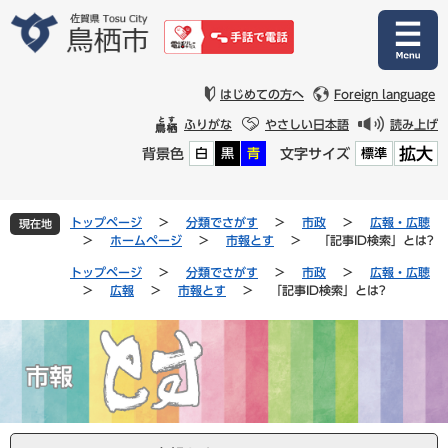
ペ
メ
ー
ニ
ジ
ュ
の
ー
先
を
はじめての方へ
Foreign language
頭
飛
ふりがな
やさしい日本語
読み上げ
で
ば
拡大
背景色
文字サイズ
白
黒
青
標準
す
し
。
て
本
文
トップページ
>
分類でさがす
>
市政
>
広報・広聴
現在地
へ
>
ホームページ
>
市報とす
>
「記事ID検索」とは?
トップページ
>
分類でさがす
>
市政
>
広報・広聴
>
広報
>
市報とす
>
「記事ID検索」とは?