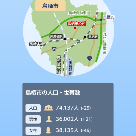
鳥栖市の人口・世帯数
74,137人
(-25)
人口
36,002人
(+21)
男性
38,135人
(-46)
女性