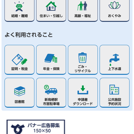
結婚・離婚
住まい・引越し
高齢・福祉
おくやみ
よく利用されること
ごみ・
証明・税金
年金・保険
上下水道
リサイクル
新鳥栖駅
申請書
公共施設
図書館
市営駐車場
ダウンロード
予約状況