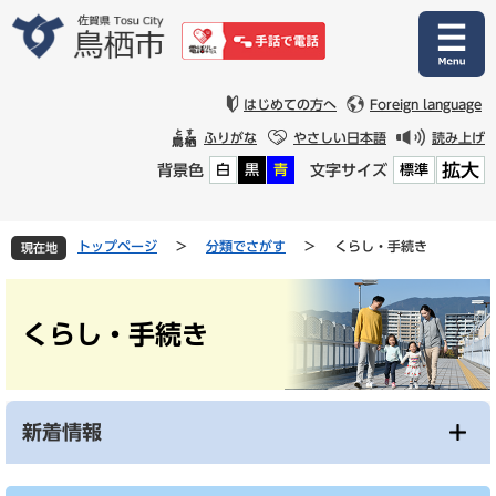
ペ
メ
ー
ニ
ジ
ュ
の
ー
先
を
はじめての方へ
Foreign language
頭
飛
ふりがな
やさしい日本語
読み上げ
で
ば
拡大
背景色
文字サイズ
白
黒
青
標準
す
し
。
て
本
文
トップページ
>
分類でさがす
>
くらし・手続き
現在地
へ
本
文
くらし・手続き
新着情報