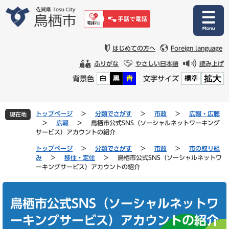
ペ
メ
ー
ニ
ジ
ュ
の
ー
先
を
はじめての方へ
Foreign language
頭
飛
ふりがな
やさしい日本語
読み上げ
で
ば
拡大
背景色
文字サイズ
白
黒
青
標準
す
し
。
て
本
文
トップページ
>
分類でさがす
>
市政
>
広報・広聴
現在地
へ
>
広報
>
鳥栖市公式SNS（ソーシャルネットワーキング
サービス）アカウントの紹介
トップページ
>
分類でさがす
>
市政
>
市の取り組
み
>
移住・定住
>
鳥栖市公式SNS（ソーシャルネットワ
ーキングサービス）アカウントの紹介
本
文
鳥栖市公式SNS（ソーシャルネットワ
ーキングサービス）アカウントの紹介