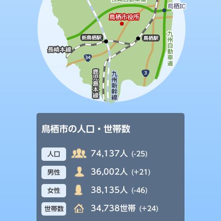
鳥栖市の人口・世帯数
74,137人
(-25)
人口
36,002人
(+21)
男性
38,135人
(-46)
女性
34,738世帯
(+24)
世帯数