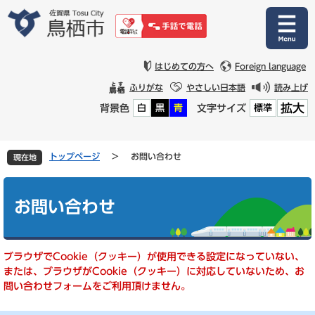
ペ
メ
ー
ニ
ジ
ュ
の
ー
先
を
はじめての方へ
Foreign language
頭
飛
ふりがな
やさしい日本語
読み上げ
で
ば
拡大
背景色
文字サイズ
白
黒
青
標準
す
し
。
て
本
文
トップページ
>
お問い合わせ
現在地
へ
本
文
お問い合わせ
ブラウザでCookie（クッキー）が使用できる設定になっていない、
または、ブラウザがCookie（クッキー）に対応していないため、お
問い合わせフォームをご利用頂けません。