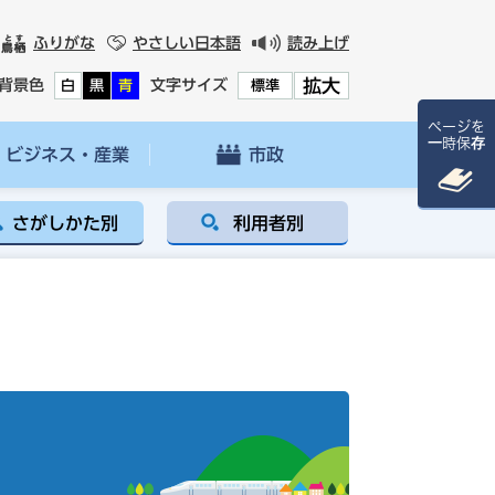
ふりがな
やさしい日本語
読み上げ
拡大
背景色
文字サイズ
白
黒
青
標準
ページを
一時保存
ビジネス・産業
市政
さがしかた別
利用者別