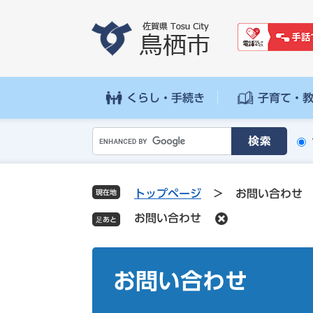
ペ
メ
ー
ニ
ジ
ュ
の
ー
先
を
頭
飛
くらし・手続き
子育て・
で
ば
す
し
G
。
て
o
本
o
文
g
へ
トップページ
>
お問い合わせ
現在地
l
お問い合わせ
e
カ
ス
本
タ
文
お問い合わせ
ム
検