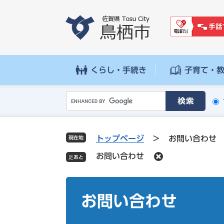
ペ
メ
ー
ニ
ジ
ュ
の
ー
先
を
頭
飛
くらし・手続き
子育て・
で
ば
す
し
G
。
て
o
本
o
文
g
へ
トップページ
>
お問い合わせ
現在地
l
お問い合わせ
e
カ
ス
本
タ
文
お問い合わせ
ム
検