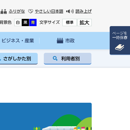
ふりがな
やさしい日本語
読み上げ
拡大
背景色
文字サイズ
白
黒
青
標準
ページを
一時保存
ビジネス・産業
市政
さがしかた別
利用者別