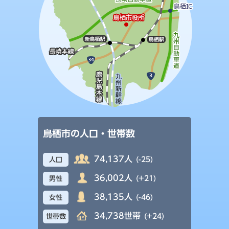
鳥栖市の人口・世帯数
74,137人
(-25)
人口
36,002人
(+21)
男性
38,135人
(-46)
女性
34,738世帯
(+24)
世帯数