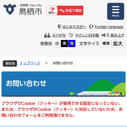
ペ
メ
ー
ニ
ジ
ュ
の
ー
先
を
はじめての方へ
Foreign language
頭
飛
ふりがな
やさしい日本語
読み上げ
で
ば
拡大
背景色
文字サイズ
白
黒
青
標準
す
し
。
て
本
文
トップページ
>
お問い合わせ
現在地
へ
本
文
お問い合わせ
ブラウザでCookie（クッキー）が使用できる設定になっていない、
または、ブラウザがCookie（クッキー）に対応していないため、お
問い合わせフォームをご利用頂けません。