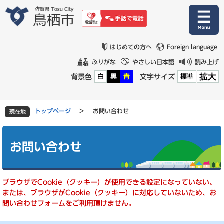
ペ
メ
ー
ニ
ジ
ュ
の
ー
先
を
はじめての方へ
Foreign language
頭
飛
ふりがな
やさしい日本語
読み上げ
で
ば
拡大
背景色
文字サイズ
白
黒
青
標準
す
し
。
て
本
文
トップページ
>
お問い合わせ
現在地
へ
本
文
お問い合わせ
ブラウザでCookie（クッキー）が使用できる設定になっていない、
または、ブラウザがCookie（クッキー）に対応していないため、お
問い合わせフォームをご利用頂けません。