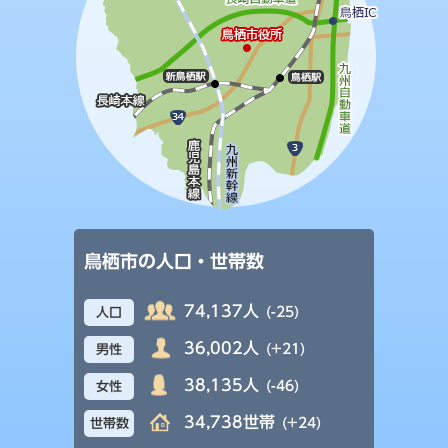
鳥栖市の人口・世帯数
74,137人
(-25)
人口
36,002人
(+21)
男性
38,135人
(-46)
女性
34,738世帯
(+24)
世帯数