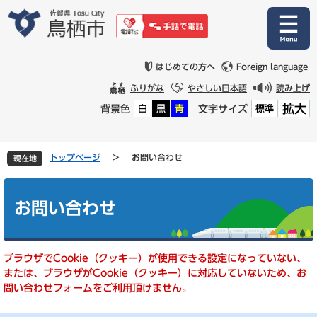
ペ
メ
ー
ニ
ジ
ュ
の
ー
先
を
はじめての方へ
Foreign language
頭
飛
ふりがな
やさしい日本語
読み上げ
で
ば
拡大
背景色
文字サイズ
白
黒
青
標準
す
し
。
て
本
文
トップページ
>
お問い合わせ
現在地
へ
本
文
お問い合わせ
ブラウザでCookie（クッキー）が使用できる設定になっていない、
または、ブラウザがCookie（クッキー）に対応していないため、お
問い合わせフォームをご利用頂けません。