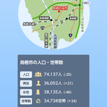
鳥栖市の人口・世帯数
74,137人
(-25)
人口
36,002人
(+21)
男性
38,135人
(-46)
女性
34,738世帯
(+24)
世帯数