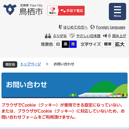
ペ
メ
ー
ニ
ジ
ュ
の
ー
先
を
はじめての方へ
Foreign language
頭
飛
ふりがな
やさしい日本語
読み上げ
で
ば
拡大
背景色
文字サイズ
白
黒
青
標準
す
し
。
て
本
文
トップページ
>
お問い合わせ
現在地
へ
本
文
お問い合わせ
ブラウザでCookie（クッキー）が使用できる設定になっていない、
または、ブラウザがCookie（クッキー）に対応していないため、お
問い合わせフォームをご利用頂けません。