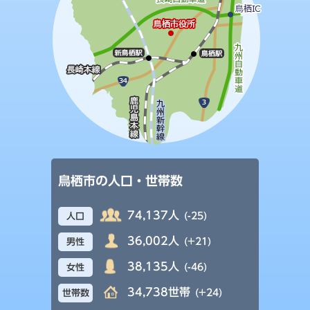
鳥栖市の人口・世帯数
74,137人
(-25)
人口
36,002人
(+21)
男性
38,135人
(-46)
女性
34,738世帯
(+24)
世帯数