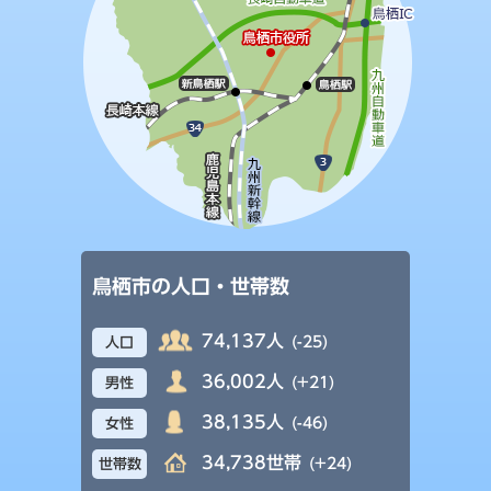
鳥栖市の人口・世帯数
74,137人
(-25)
人口
36,002人
(+21)
男性
38,135人
(-46)
女性
34,738世帯
(+24)
世帯数