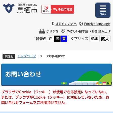
ペ
メ
ー
ニ
ジ
ュ
の
ー
先
を
はじめての方へ
Foreign language
頭
飛
ふりがな
やさしい日本語
読み上げ
で
ば
拡大
背景色
文字サイズ
白
黒
青
標準
す
し
。
て
本
文
トップページ
>
お問い合わせ
現在地
へ
本
文
お問い合わせ
ブラウザでCookie（クッキー）が使用できる設定になっていない、
または、ブラウザがCookie（クッキー）に対応していないため、お
問い合わせフォームをご利用頂けません。