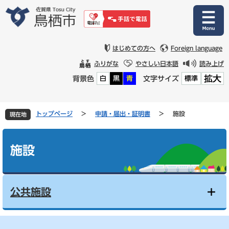
ペ
メ
ー
ニ
ジ
ュ
の
ー
先
を
はじめての方へ
Foreign language
頭
飛
ふりがな
やさしい日本語
読み上げ
で
ば
拡大
背景色
文字サイズ
白
黒
青
標準
す
し
。
て
本
文
トップページ
>
申請・届出・証明書
>
施設
現在地
へ
本
文
施設
公共施設