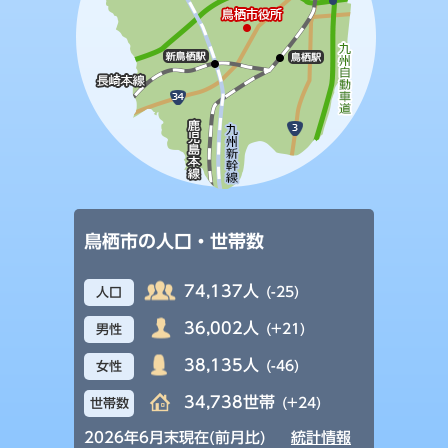
鳥栖市の人口・世帯数
74,137人
(-25)
人口
36,002人
(+21)
男性
38,135人
(-46)
女性
34,738世帯
(+24)
世帯数
2026年6月末現在(前月比)
統計情報