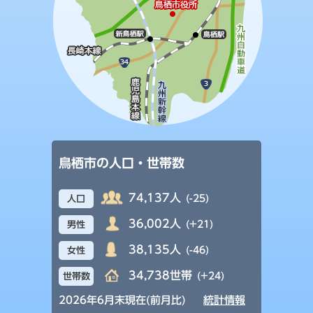
鳥栖市の人口・世帯数
74,137人
(-25)
人口
36,002人
(+21)
男性
38,135人
(-46)
女性
34,738世帯
(+24)
世帯数
2026年6月末現在(前月比)
統計情報