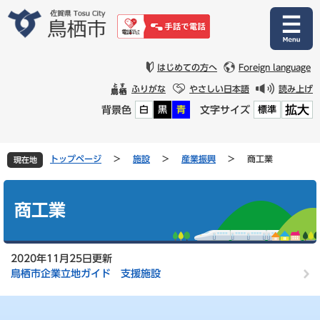
ペ
メ
ー
ニ
ジ
ュ
の
ー
先
を
はじめての方へ
Foreign language
頭
飛
ふりがな
やさしい日本語
読み上げ
で
ば
拡大
背景色
文字サイズ
白
黒
青
標準
す
し
。
て
本
文
トップページ
>
施設
>
産業振興
>
商工業
現在地
へ
本
文
商工業
2020年11月25日更新
鳥栖市企業立地ガイド 支援施設