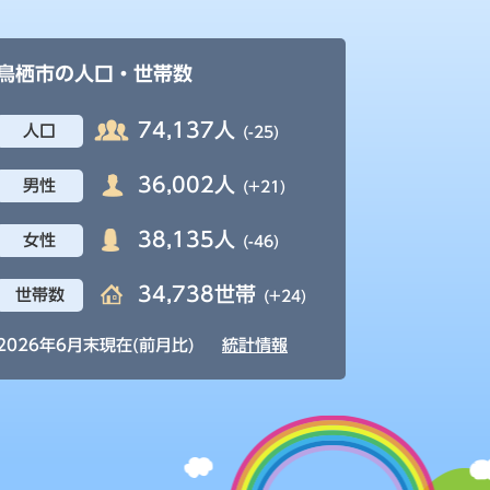
鳥栖市の人口・世帯数
74,137人
人口
(-25)
36,002人
男性
(+21)
38,135人
女性
(-46)
34,738世帯
世帯数
(+24)
2026年6月末現在(前月比)
統計情報