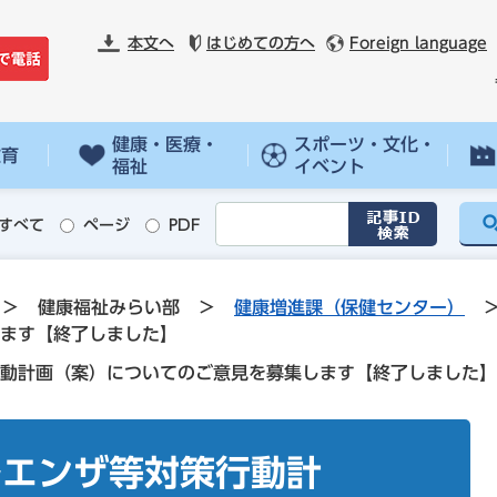
本文へ
はじめての方へ
Foreign language
健康・医療・
スポーツ・文化・
教育
福祉
イベント
すべて
ページ
PDF
>
健康福祉みらい部
>
健康増進課（保健センター）
ます【終了しました】
動計画（案）についてのご意見を募集します【終了しました】
ルエンザ等対策行動計