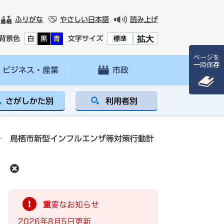
ふりがな
やさしい日本語
読み上げ
拡大
背景色
文字サイズ
白
黒
青
標準
ページを
一時保存
ビジネス・産業
市政
さがしかた別
利用者別
>
鳥栖市新型インフルエンザ等対策行動計
重要なお知らせ
2026年8月5日更新