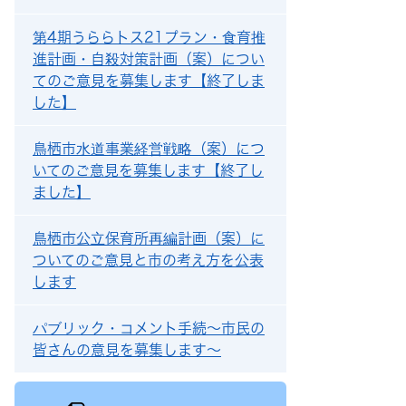
第4期うららトス21プラン・食育推
進計画・自殺対策計画（案）につい
てのご意見を募集します【終了しま
した】
鳥栖市水道事業経営戦略（案）につ
いてのご意見を募集します【終了し
ました】
鳥栖市公立保育所再編計画（案）に
ついてのご意見と市の考え方を公表
します
パブリック・コメント手続～市民の
皆さんの意見を募集します～