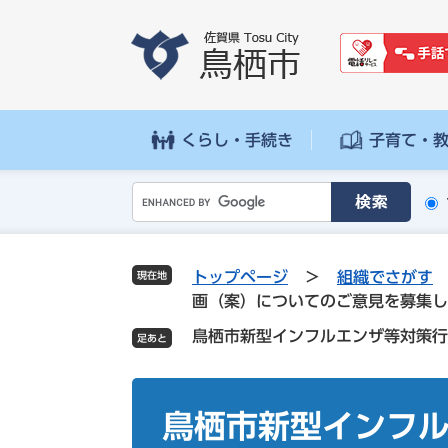
ペ
メ
ー
ニ
ジ
ュ
の
ー
先
を
頭
飛
くらし・手続き
子育て・
で
ば
す
し
G
。
て
o
本
o
文
g
へ
トップページ
>
組織でさがす
現在地
l
画（案）についてのご意見を募集し
e
鳥栖市新型インフルエンザ等対策行
カ
ス
タ
本
ム
文
鳥栖市新型インフ
検