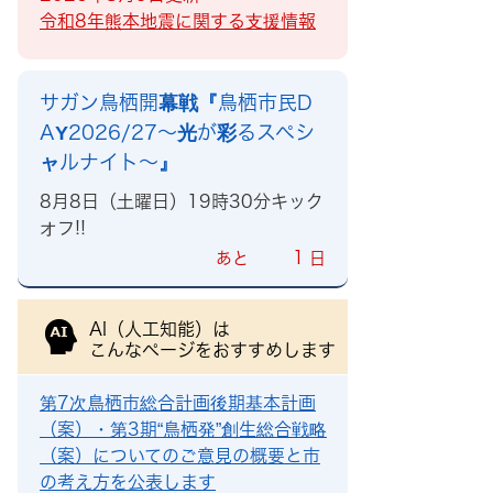
令和8年熊本地震に関する支援情報
サガン鳥栖開幕戦『鳥栖市民D
AY2026/27～光が彩るスペシ
ャルナイト～』
8月8日（土曜日）19時30分キック
オフ!!
1
あと
日
AI（人工知能）は
こんなページをおすすめします
第7次鳥栖市総合計画後期基本計画
（案）・第3期“鳥栖発”創生総合戦略
（案）についてのご意見の概要と市
の考え方を公表します