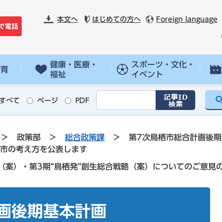
本文へ
はじめての方へ
Foreign language
健康・医療・
スポーツ・文化・
教育
福祉
イベント
すべて
ページ
PDF
>
政策部
>
総合政策課
>
第7次鳥栖市総合計画後期
市の考え方を公表します
（案）・第3期“鳥栖発”創生総合戦略（案）についてのご意見
画後期基本計画