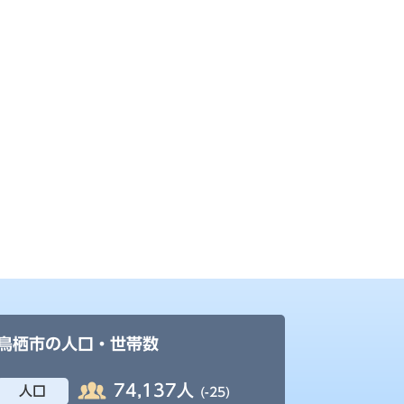
鳥栖市の人口・世帯数
74,137人
人口
(-25)