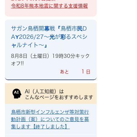
令和8年熊本地震に関する支援情報
サガン鳥栖開幕戦『鳥栖市民D
AY2026/27～光が彩るスペシ
ャルナイト～』
8月8日（土曜日）19時30分キック
オフ!!
1
あと
日
AI（人工知能）は
こんなページをおすすめします
鳥栖市新型インフルエンザ等対策行
動計画（案）についてのご意見を募
集します【終了しました】