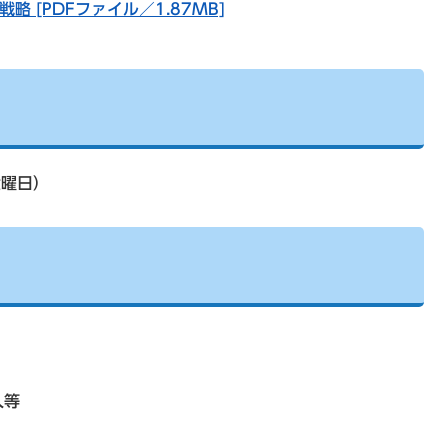
略 [PDFファイル／1.87MB]
金曜日）
人等