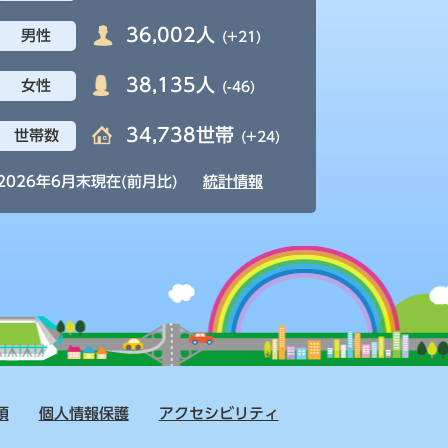
36,002人
男性
(+21)
38,135人
女性
(-46)
34,738世帯
世帯数
(+24)
2026年6月末現在(前月比)
統計情報
項
個人情報保護
アクセシビリティ