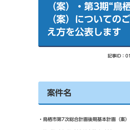
索
（案）・第3期“鳥
（案）についての
え方を公表します
記事ID：01
案件名
・鳥栖市第7次総合計画後期基本計画（案）