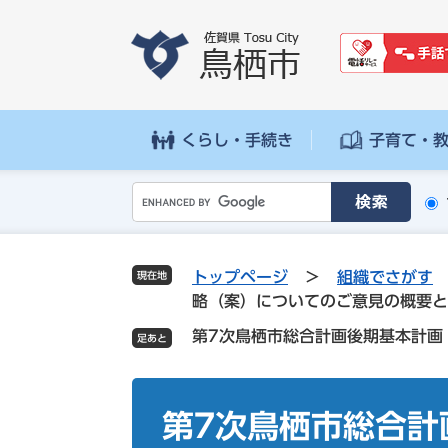
ペ
メ
ー
ニ
ジ
ュ
の
ー
先
を
頭
飛
くらし・手続き
子育て・
で
ば
す
し
G
。
て
o
本
o
文
g
へ
トップページ
>
組織でさがす
現在地
l
略（案）についてのご意見の概要と
e
第7次鳥栖市総合計画後期基本計画
カ
ス
タ
本
ム
文
第7次鳥栖市総合計
検