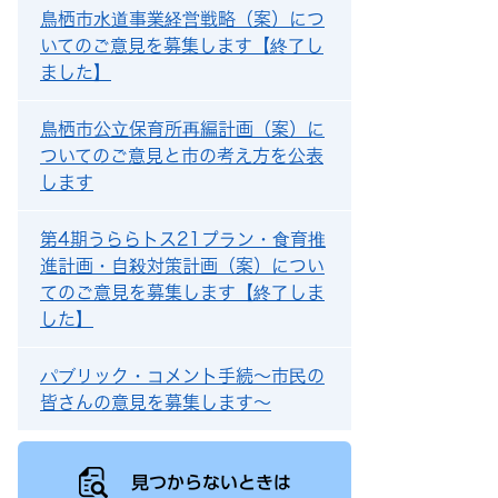
鳥栖市水道事業経営戦略（案）につ
いてのご意見を募集します【終了し
ました】
鳥栖市公立保育所再編計画（案）に
ついてのご意見と市の考え方を公表
します
第4期うららトス21プラン・食育推
進計画・自殺対策計画（案）につい
てのご意見を募集します【終了しま
した】
パブリック・コメント手続～市民の
皆さんの意見を募集します～
見つからないときは