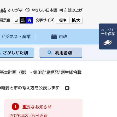
ふりがな
やさしい日本語
読み上げ
拡大
背景色
文字サイズ
白
黒
青
標準
ページを
一時保存
ビジネス・産業
市政
さがしかた別
利用者別
基本計画（案）・第3期“鳥栖発”創生総合戦
の概要と市の考え方を公表します
重要なお知らせ
2026年8月5日更新