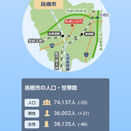
鳥栖市の人口・世帯数
74,137人
(-25)
人口
36,002人
(+21)
男性
38,135人
(-46)
女性