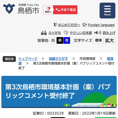
ペ
メ
ー
ニ
ジ
ュ
の
ー
先
を
はじめての方へ
Foreign language
頭
飛
ふりがな
やさしい日本語
読み上げ
で
ば
拡大
背景色
文字サイズ
白
黒
青
標準
す
し
。
て
本
文
トップページ
>
組織でさがす
>
市民環境部
>
環境
現在地
へ
課
>
第3次鳥栖市環境基本計画（案）パブリックコメント受付
終了
本
文
第3次鳥栖市環境基本計画（案）パブ
リックコメント受付終了
記事ID：0033529
更新日：2022年1月19日更新