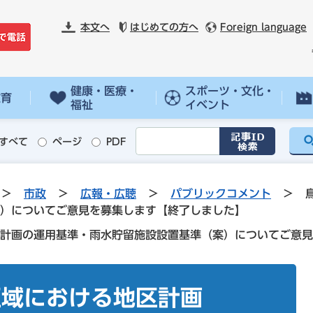
本文へ
はじめての方へ
Foreign language
健康・医療・
スポーツ・文化・
教育
福祉
イベント
すべて
ページ
PDF
>
市政
>
広報・広聴
>
パブリックコメント
>
）についてご意見を募集します【終了しました】
計画の運用基準・雨水貯留施設設置基準（案）についてご意見
区域における地区計画