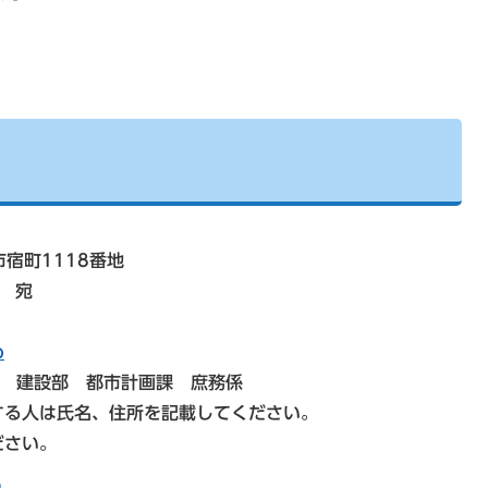
市宿町1118番地
 宛
p
） 建設部 都市計画課 庶務係
する人は氏名、住所を記載してください。
ださい。