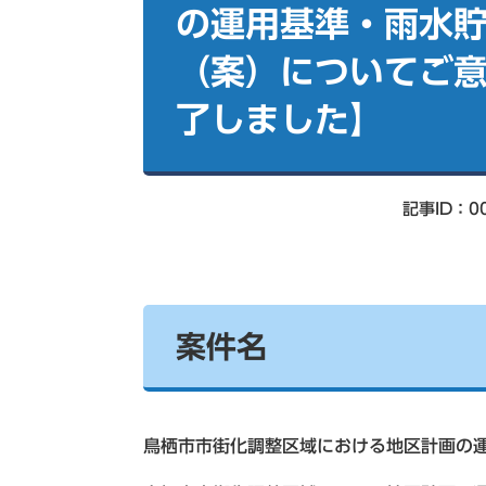
索
の運用基準・雨水
（案）についてご
了しました】
記事ID：00
案件名
鳥栖市市街化調整区域における地区計画の