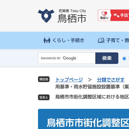
ペ
メ
ー
ニ
ジ
ュ
の
ー
先
を
頭
飛
くらし・手続き
子育て・
で
ば
す
し
G
。
て
o
本
o
文
g
へ
トップページ
>
分類でさがす
現在地
l
用基準・雨水貯留施設設置基準（案
e
鳥栖市市街化調整区域における地区
カ
ス
タ
本
ム
文
鳥栖市市街化調整
検