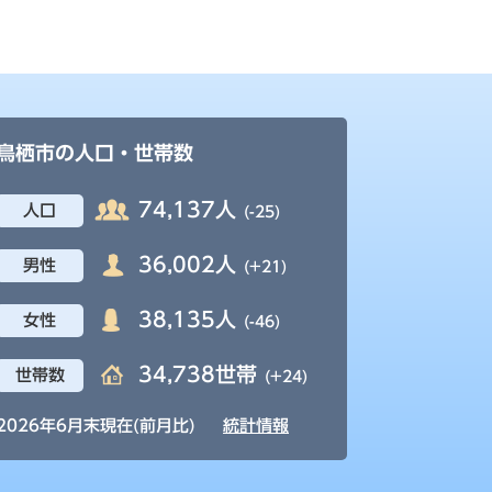
鳥栖市の人口・世帯数
74,137人
人口
(-25)
36,002人
男性
(+21)
38,135人
女性
(-46)
34,738世帯
世帯数
(+24)
2026年6月末現在(前月比)
統計情報