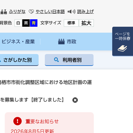
ふりがな
やさしい日本語
読み上げ
拡大
背景色
文字サイズ
白
黒
青
標準
ページを
一時保存
ビジネス・産業
市政
さがしかた別
利用者別
鳥栖市市街化調整区域における地区計画の運
を募集します【終了しました】
重要なお知らせ
2026年8月5日更新