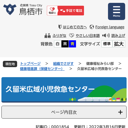
ペ
メ
ー
ニ
ジ
ュ
の
ー
先
を
はじめての方へ
Foreign language
頭
飛
ふりがな
やさしい日本語
読み上げ
で
ば
拡大
背景色
文字サイズ
白
黒
青
標準
す
し
。
て
本
文
トップページ
>
組織でさがす
>
健康福祉みらい部
>
現在地
へ
健康増進課（保健センター）
>
久留米広域小児救急センター
本
文
久留米広域小児救急センター
ページ内目次
記事ID：0001854
更新日：2022年3月16日更新