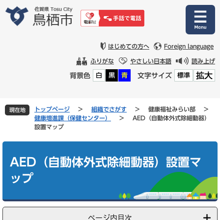
ペ
メ
ー
ニ
ジ
ュ
の
ー
先
を
はじめての方へ
Foreign language
頭
飛
ふりがな
やさしい日本語
読み上げ
で
ば
拡大
背景色
文字サイズ
白
黒
青
標準
す
し
。
て
本
文
トップページ
>
組織でさがす
>
健康福祉みらい部
>
現在地
へ
健康増進課（保健センター）
>
AED（自動体外式除細動器）
設置マップ
本
文
AED（自動体外式除細動器）設置マ
ップ
ページ内目次