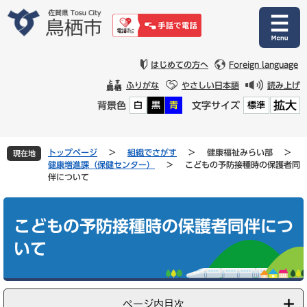
ペ
メ
ー
ニ
ジ
ュ
の
ー
先
を
はじめての方へ
Foreign language
頭
飛
ふりがな
やさしい日本語
読み上げ
で
ば
拡大
背景色
文字サイズ
白
黒
青
標準
す
し
。
て
本
文
トップページ
>
組織でさがす
>
健康福祉みらい部
>
現在地
へ
健康増進課（保健センター）
>
こどもの予防接種時の保護者同
伴について
本
文
こどもの予防接種時の保護者同伴につ
いて
ページ内目次