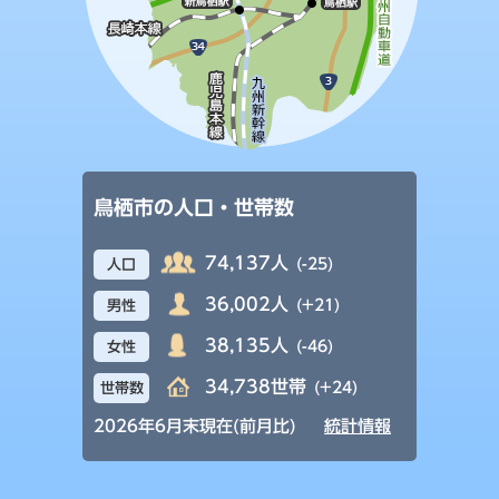
鳥栖市の人口・世帯数
74,137人
(-25)
人口
36,002人
(+21)
男性
38,135人
(-46)
女性
34,738世帯
(+24)
世帯数
2026年6月末現在(前月比)
統計情報