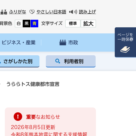
ふりがな
やさしい日本語
読み上げ
拡大
背景色
文字サイズ
白
黒
青
標準
ページを
一時保存
ビジネス・産業
市政
さがしかた別
利用者別
>
うららトス健康都市宣言
重要なお知らせ
2026年8月5日更新
令和8年熊本地震に関する支援情報