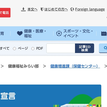
本文へ
はじめての方へ
Foreign language
健康・医療・
スポーツ・文化・
教育
福祉
イベント
すべて
ページ
PDF
>
健康福祉みらい部
>
健康増進課（保健センター）
市宣言