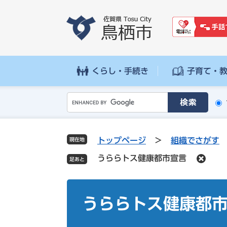
ペ
メ
ー
ニ
ジ
ュ
の
ー
先
を
頭
飛
くらし・手続き
子育て・
で
ば
す
し
G
。
て
o
本
o
文
g
へ
トップページ
>
組織でさがす
現在地
l
うららトス健康都市宣言
e
カ
ス
本
タ
文
うららトス健康都
ム
検