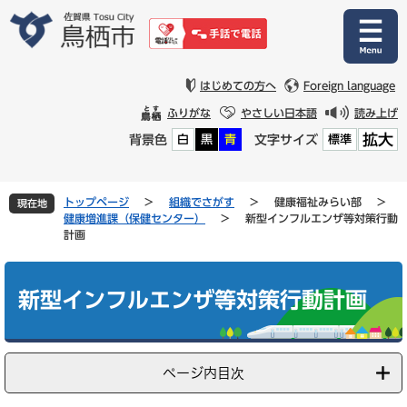
ペ
メ
ー
ニ
ジ
ュ
の
ー
先
を
はじめての方へ
Foreign language
頭
飛
ふりがな
やさしい日本語
読み上げ
で
ば
拡大
背景色
文字サイズ
白
黒
青
標準
す
し
。
て
本
文
トップページ
>
組織でさがす
>
健康福祉みらい部
>
現在地
へ
健康増進課（保健センター）
>
新型インフルエンザ等対策行動
計画
本
文
新型インフルエンザ等対策行動計画
ページ内目次