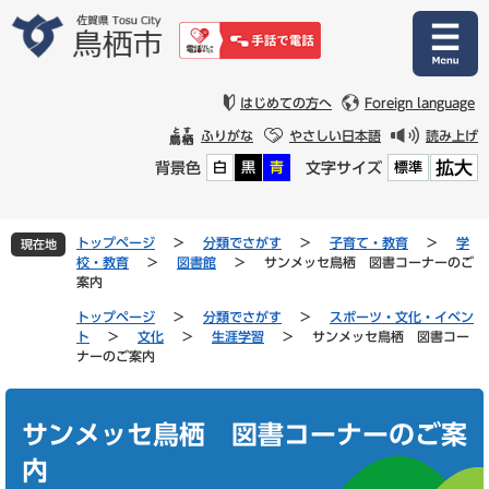
ペ
メ
ー
ニ
ジ
ュ
の
ー
先
を
はじめての方へ
Foreign language
頭
飛
ふりがな
やさしい日本語
読み上げ
で
ば
拡大
背景色
文字サイズ
白
黒
青
標準
す
し
。
て
本
文
トップページ
>
分類でさがす
>
子育て・教育
>
学
現在地
へ
校・教育
>
図書館
>
サンメッセ鳥栖 図書コーナーのご
案内
トップページ
>
分類でさがす
>
スポーツ・文化・イベン
ト
>
文化
>
生涯学習
>
サンメッセ鳥栖 図書コー
ナーのご案内
本
文
サンメッセ鳥栖 図書コーナーのご案
内