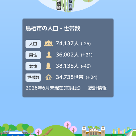
鳥栖市の人口・世帯数
74,137人
(-25)
人口
36,002人
(+21)
男性
38,135人
(-46)
女性
34,738世帯
(+24)
世帯数
2026年6月末現在(前月比)
統計情報