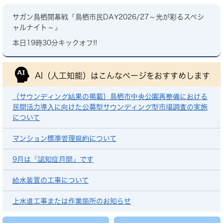
サガン鳥栖開幕戦『鳥栖市民DAY2026/27～光が彩るスペシ
ャルナイト～』
本日19時30分キックオフ!!
AI（人工知能）は
こんなページをおすすめします
（サウンディング結果の掲載）鳥栖市中央公園再整備における
民間活力導入に向けた公募型サウンディング型市場調査の実施
について
マンション標準管理規約について
9月は『認知症月間』です
給水装置の工事について
上水道工事または作業箇所のお知らせ