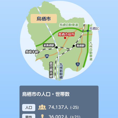
鳥栖市の人口・世帯数
74,137人
(-25)
人口
36,002人
(+21)
男性