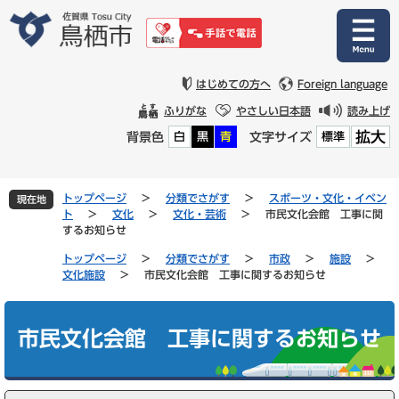
ペ
メ
ー
ニ
ジ
ュ
の
ー
先
を
はじめての方へ
Foreign language
頭
飛
ふりがな
やさしい日本語
読み上げ
で
ば
拡大
背景色
文字サイズ
白
黒
青
標準
す
し
。
て
本
文
トップページ
>
分類でさがす
>
スポーツ・文化・イベン
現在地
へ
ト
>
文化
>
文化・芸術
>
市民文化会館 工事に関
するお知らせ
トップページ
>
分類でさがす
>
市政
>
施設
>
文化施設
>
市民文化会館 工事に関するお知らせ
本
文
市民文化会館 工事に関するお知らせ