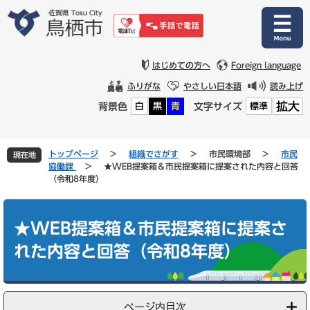
ペ
メ
ー
ニ
ジ
ュ
の
ー
先
を
はじめての方へ
Foreign language
頭
飛
ふりがな
やさしい日本語
読み上げ
で
ば
拡大
背景色
文字サイズ
白
黒
青
標準
す
し
。
て
本
文
トップページ
>
組織でさがす
>
市民環境部
>
市民
現在地
へ
協働課
>
★WEB提案箱＆市民提案箱に提案された内容と回答
（令和8年度）
本
文
★WEB提案箱＆市民提案箱に提案さ
れた内容と回答（令和8年度）
ページ内目次