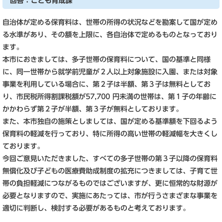
回答：こども育成課
自治体が定める保育料は、世帯の所得の状況などを勘案して国が定め
る水準があり、その額を上限に、各自治体で定めるものとなっており
ます。
本市におきましては、多子世帯の保育料について、国の基準と同様
に、同一世帯から就学前児童が２人以上対象施設に入園、または対象
事業を利用している場合に、第２子は半額、第３子は無料としてお
り、市民税所得割課税額が57,700 円未満の世帯は、第１子の年齢に
かかわらず第２子が半額、第３子が無料としております。
また、本市独自の施策としましては、国が定める基準額を下回るよう
保育料の軽減を行っており、特に所得の高い世帯の軽減幅を大きくし
ております。
今回ご意見いただきました、すべての多子世帯の第３子以降の保育料
無償化及び子どもの医療費助成制度の拡充につきましては、子育て世
帯の負担軽減につながるものではございますが、更に恒常的な財源が
必要となりますので、実施にあたっては、市が行うさまざまな事業を
適切に判断し、検討する必要があるものと考えております。