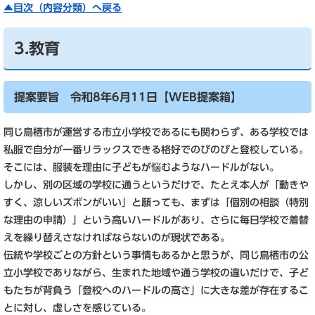
▲
目次（内容分類）へ戻る
3.教育
提案要旨 令和8年6月11日【WEB提案箱】
同じ鳥栖市が運営する市立小学校であるにも関わらず、ある学校では
私服で自分が一番リラックスできる格好でのびのびと登校している。
そこには、服装を理由に子どもが悩むようなハードルがない。
しかし、別の区域の学校に通うというだけで、たとえ本人が「動きや
すく、涼しいズボンがいい」と願っても、まずは「個別の相談（特別
な理由の申請）」という高いハードルがあり、さらに毎日学校で着替
えを繰り替えさなければならないのが現状である。
伝統や学校ごとの方針という事情もあるかと思うが、同じ鳥栖市の公
立小学校でありながら、生まれた地域や通う学校の違いだけで、子ど
もたちが背負う「登校へのハードルの高さ」に大きな差が存在するこ
とに対し、虚しさを感じている。