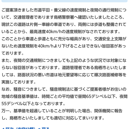
ご提案頂きました市道平田・養父線の速度規制と夜間の通行規制につ
いて、交通管理者であります鳥栖警察署へ確認いたしましたところ、
現状この道路は片側一車線の車道であり、両側には歩道も整備されて
いることから、最高速度40km/hの速度規制がなされております。
このことから車道と歩道ともに充分な幅員があり、交通安全上支障が
ないため速度規制を40km/hより下げることはできない旨回答があっ
ております。
また、夜間の交通規制につきましても上記のような状況では対象にな
らない旨回答があっております。道路管理者である鳥栖市といたしま
しては、路面状況の悪い市道は地元要望等に応じて順次路面補修等を
実施しております。
なお、騒音につきまして、騒音規制法に基づくご提案者様がお住いの
地域の騒音基準値は、時間ごとの平均値で昼間65デシベル以下、夜間
55デシベル以下となっております。
万一、基準値を超過していることが判明した場合、関係機関に報告
し、鳥栖市といたしましても適切に対応してまいります。