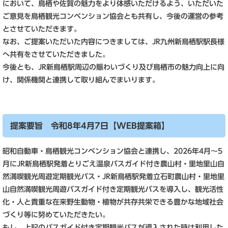
において、鳥栖や佐賀の魅力をより体感いただけるよう、いただいた
ご意見を鳥栖観光コンベンション協会とも共有し、今後の運営の参考
とさせていただきます。
なお、ご提案いただいた内容につきましては、JR九州新鳥栖駅駅長様
へ共有をさせていただきました。
今後とも、JR新鳥栖駅周辺の賑わいづくり及び鳥栖市の魅力向上に向
け、関係機関と連携して取り組んでまいります。
提案要旨 令和8年4月7日【WEB提案箱】
昭和自動車・鳥栖観光コンベンション協会と連携し、2026年4月～5
月にJR新鳥栖駅発着とりごえ温泉バスガイド付き農山村・里地里山自
然満喫観光周遊定期観光バス・JR新鳥栖駅発着立石町農山村・里地里
山自然満喫観光周遊バスガイド付き定期観光バスを導入し、観光活性
化・人と貴重な在来野生動物・植物が共存共栄できる豊かな地域社会
づくり等に努めていただきたい。
もし、上記のバスガイド付き定期観光バスが導入された時は利用した