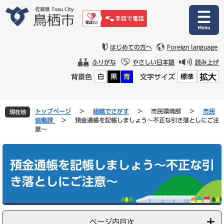
ペ
メ
ー
ニ
ジ
ュ
の
ー
先
を
はじめての方へ
Foreign language
頭
飛
ふりがな
やさしい日本語
読み上げ
で
ば
拡大
背景色
文字サイズ
白
黒
青
標準
す
し
。
て
本
文
トップページ
>
組織でさがす
>
市民環境部
>
市民
現在地
へ
協働課
>
預金通帳を記帳しましょう～不正な引き落としにご注
意～
本
文
預金通帳を記帳しましょう～不正な引
き落としにご注意～
ページ内目次