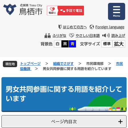
ペ
メ
ー
ニ
ジ
ュ
の
ー
先
を
はじめての方へ
Foreign language
頭
飛
ふりがな
やさしい日本語
読み上げ
で
ば
拡大
背景色
文字サイズ
白
黒
青
標準
す
し
。
て
本
文
トップページ
>
組織でさがす
>
市民環境部
>
市民
現在地
へ
協働課
>
男女共同参画に関する用語を紹介しています
本
文
男女共同参画に関する用語を紹介して
います
ページ内目次