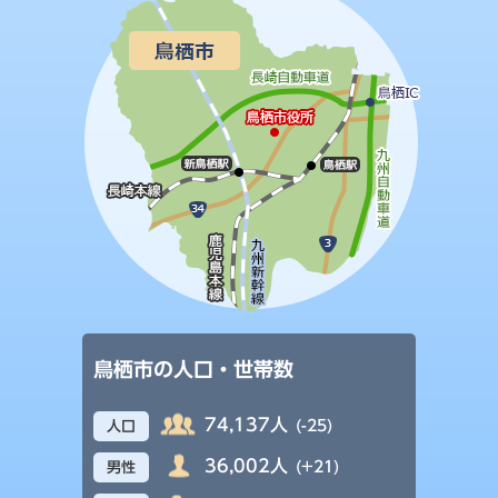
鳥栖市の人口・世帯数
74,137人
(-25)
人口
36,002人
(+21)
男性