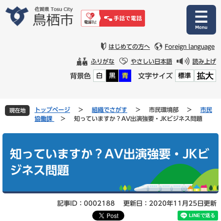
ペ
メ
ー
ニ
ジ
ュ
の
ー
先
を
はじめての方へ
Foreign language
頭
飛
ふりがな
やさしい日本語
読み上げ
で
ば
拡大
背景色
文字サイズ
白
黒
青
標準
す
し
。
て
本
文
トップページ
>
組織でさがす
>
市民環境部
>
市民
現在地
へ
協働課
>
知っていますか？AV出演強要・JKビジネス問題
本
文
知っていますか？AV出演強要・JKビ
ジネス問題
記事ID：0002188
更新日：2020年11月25日更新