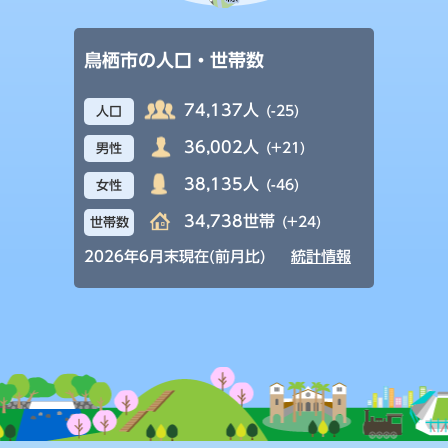
鳥栖市の人口・世帯数
74,137人
(-25)
人口
36,002人
(+21)
男性
38,135人
(-46)
女性
34,738世帯
(+24)
世帯数
2026年6月末現在(前月比)
統計情報