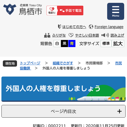
ペ
メ
ー
ニ
ジ
ュ
の
ー
先
を
はじめての方へ
Foreign language
頭
飛
ふりがな
やさしい日本語
読み上げ
で
ば
拡大
背景色
文字サイズ
白
黒
青
標準
す
し
。
て
本
文
トップページ
>
組織でさがす
>
市民環境部
>
市民
現在地
へ
協働課
>
外国人の人権を尊重しましょう
本
文
外国人の人権を尊重しましょう
ページ内目次
記事ID：0002211
更新日：2020年11月25日更新