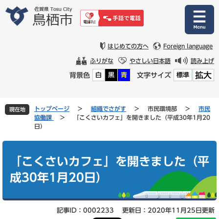
ペ
メ
ー
ニ
ジ
ュ
の
ー
先
を
はじめての方へ
Foreign language
頭
飛
ふりがな
やさしい日本語
読み上げ
で
ば
拡大
背景色
文字サイズ
白
黒
青
標準
す
し
。
て
本
文
トップページ
>
組織でさがす
>
市民環境部
>
市民
現在地
へ
協働課
>
「こくさいカフェ」を開きました（平成30年1月20
日）
本
文
「こくさいカフェ」を開きました（平
成30年1月20日）
記事ID：0002233
更新日：2020年11月25日更新