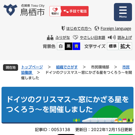
ペ
メ
ー
ニ
ジ
ュ
の
ー
先
を
はじめての方へ
Foreign language
頭
飛
ふりがな
やさしい日本語
読み上げ
で
ば
拡大
背景色
文字サイズ
白
黒
青
標準
す
し
。
て
本
文
トップページ
>
組織でさがす
>
市民環境部
>
市民
現在地
へ
協働課
>
ドイツのクリスマス～窓にかざる星をつくろう～を開
催しました
本
文
ドイツのクリスマス～窓にかざる星を
つくろう～を開催しました
記事ID：0053138
更新日：2022年12月15日更新