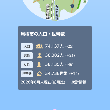
鳥栖市の人口・世帯数
74,137人
(-25)
人口
36,002人
(+21)
男性
38,135人
(-46)
女性
34,738世帯
(+24)
世帯数
2026年6月末現在(前月比)
統計情報