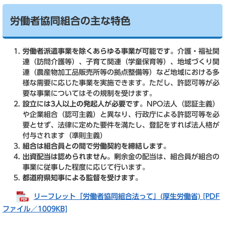
労働者協同組合の主な特色
労働者派遣事業を除くあらゆる事業が可能です。
介護・福祉関
連（訪問介護等）、子育て関連（学童保育等）、地域づくり関
連（農産物加工品販売所等の拠点整備等）など地域における多
様な需要に応じた事業を実施できます。ただし、許認可等が必
要な事業についてはその規制を受けます。
設立には3人以上の発起人が必要です。
NPO法人（認証主義）
や企業組合（認可主義）と異なり、行政庁による許認可等を必
要とせず、法律に定めた要件を満たし、登記をすれば法人格が
付与されます（準則主義）
組合は組合員との間で労働契約を締結します。
出資配当は認められません。
剰余金の配当は、組合員が組合の
事業に従事した程度に応じて行います。
都道府県知事による監督を受けます。
リーフレット「労働者協同組合法って」(厚生労働省) [PDF
ファイル／1009KB]