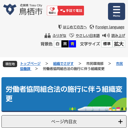
ペ
メ
ー
ニ
ジ
ュ
の
ー
先
を
はじめての方へ
Foreign language
頭
飛
ふりがな
やさしい日本語
読み上げ
で
ば
拡大
背景色
文字サイズ
白
黒
青
標準
す
し
。
て
本
文
トップページ
>
組織でさがす
>
市民環境部
>
市民
現在地
へ
協働課
>
労働者協同組合法の施行に伴う組織変更
本
文
労働者協同組合法の施行に伴う組織変
更
ページ内目次