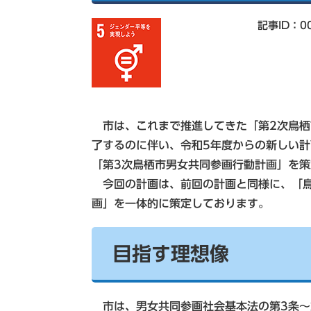
索
記事ID：00
市は、これまで推進してきた「第2次鳥栖
了するのに伴い、令和5年度からの新しい
「第3次鳥栖市男女共同参画行動計画」を
今回の計画は、前回の計画と同様に、「鳥
画」を一体的に策定しております。
目指す理想像
市は、男女共同参画社会基本法の第3条～