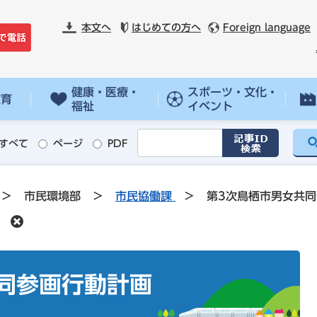
本文へ
はじめての方へ
Foreign language
健康・医療・
スポーツ・文化・
教育
福祉
イベント
すべて
ページ
PDF
>
市民環境部
>
市民協働課
>
第3次鳥栖市男女共
同参画行動計画