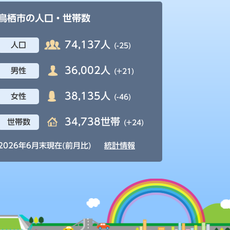
鳥栖市の人口・世帯数
74,137人
人口
(-25)
36,002人
男性
(+21)
38,135人
女性
(-46)
34,738世帯
世帯数
(+24)
2026年6月末現在(前月比)
統計情報