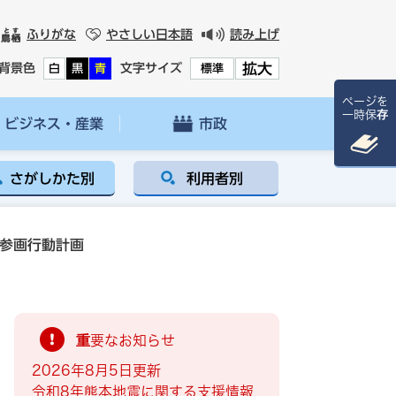
ふりがな
やさしい日本語
読み上げ
拡大
背景色
文字サイズ
白
黒
青
標準
ページを
一時保存
ビジネス・産業
市政
さがしかた別
利用者別
同参画行動計画
重要なお知らせ
2026年8月5日更新
令和8年熊本地震に関する支援情報