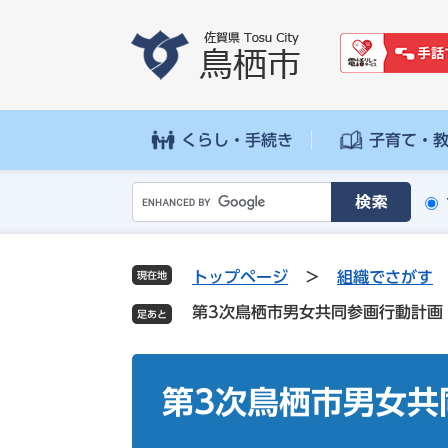
ペ
メ
ー
ニ
ジ
ュ
の
ー
先
を
頭
飛
くらし・手続き
子育て・
で
ば
す
し
G
。
て
o
本
o
文
g
へ
トップページ
>
組織でさがす
現在地
l
第3次鳥栖市男女共同参画行動計画
e
カ
ス
本
タ
文
第3次鳥栖市男女共
ム
検