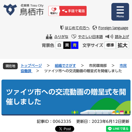
ペ
メ
ー
ニ
ジ
ュ
の
ー
先
を
はじめての方へ
Foreign language
頭
飛
ふりがな
やさしい日本語
読み上げ
で
ば
拡大
背景色
文字サイズ
白
黒
青
標準
す
し
。
て
本
文
トップページ
>
組織でさがす
>
市民環境部
>
市民
現在地
へ
協働課
>
ツァイツ市への交流動画の贈呈式を開催しました
本
文
ツァイツ市への交流動画の贈呈式を開
催しました
記事ID：0062335
更新日：2023年6月12日更新