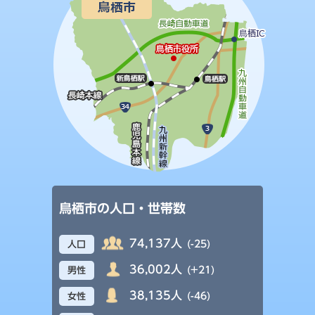
鳥栖市の人口・世帯数
74,137人
(-25)
人口
36,002人
(+21)
男性
38,135人
(-46)
女性