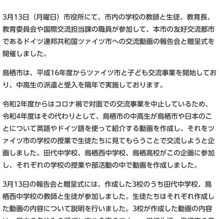
3月13日（月曜日）市役所にて、市内の学校の教師と生徒、教育長、
教育委員会や国際交流担当課の職員が参加して、本市の友好交流都市
であるドイツ連邦共和国ツァイツ市への交流動画の報告会と贈呈式を
開催しました。
鳥栖市は、平成16年度からツァイツ市と子ども交流事業を開始してお
り、中高生の派遣と受入を隔年で実施しております。
令和2年度からはコロナ禍で対面での交流事業を中止しているため、
令和4年度はその代わりとして、鳥栖市の中高生が鳥栖市や日本のこ
とについて英語やドイツ語を使って紹介する動画を作成し、それをツ
ァイツ市の学校の授業で生徒たちに見てもらうことで交流しようと企
画しました。田代中学校、鳥栖西中学校、鳥栖高校がこの企画に参加
し、それぞれの学校の授業や部活動の中で動画を作成しました。
3月13日の報告会と贈呈式には、作成した3校のうち田代中学校、鳥
栖西中学校の教師と生徒が参加しました。生徒たちはそれぞれ作成し
た動画の内容について説明を行いました。3校が作成した動画の内容