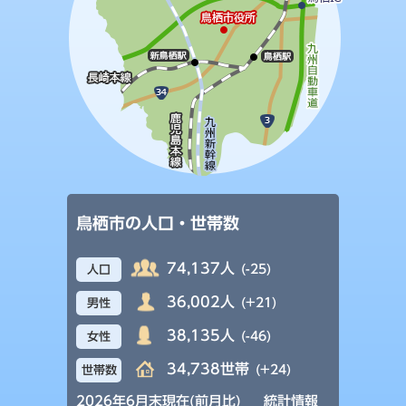
鳥栖市の人口・世帯数
74,137人
(-25)
人口
36,002人
(+21)
男性
38,135人
(-46)
女性
34,738世帯
(+24)
世帯数
2026年6月末現在(前月比)
統計情報