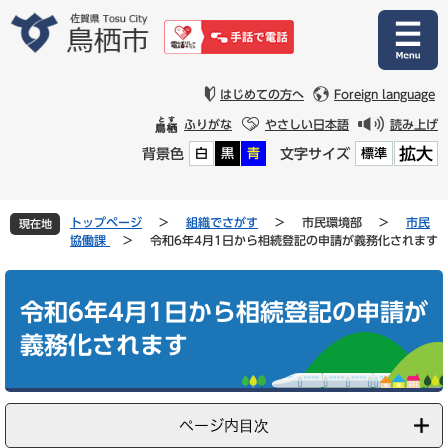
ペ
メ
ー
ニ
ジ
ュ
の
ー
先
を
はじめての方へ
Foreign language
頭
飛
ふりがな
やさしい日本語
読み上げ
で
ば
拡大
背景色
文字サイズ
白
黒
青
標準
す
し
。
て
本
文
トップページ
>
組織でさがす
>
市民環境部
>
市民
現在地
へ
協働課
>
令和6年4月1日から相続登記の申請が義務化されます
本
文
令和6年4月1日から相続登記の申請が
義務化されます
ページ内目次