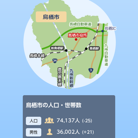
鳥栖市の人口・世帯数
74,137人
(-25)
人口
36,002人
(+21)
男性