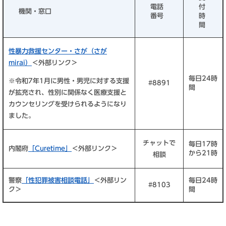
電話
付
機関・窓口
番号
時
間
性暴力救援センター・さが（さが
mirai）
＜外部リンク＞
毎日24時
※令和7年1月に男性・男児に対する支援
#8891
間
が拡充され、性別に関係なく医療支援と
カウンセリングを受けられるようになり
ました。
チャットで
毎日17時
内閣府
「Curetime」
＜外部リンク＞
から21時
相談
警察
「性犯罪被害相談電話」
＜外部リン
毎日24時
#8103
ク＞
間