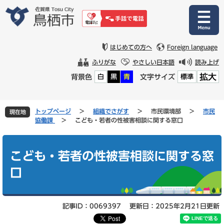
ペ
メ
ー
ニ
ジ
ュ
の
ー
先
を
はじめての方へ
Foreign language
頭
飛
ふりがな
やさしい日本語
読み上げ
で
ば
拡大
背景色
文字サイズ
白
黒
青
標準
す
し
。
て
本
文
トップページ
>
組織でさがす
>
市民環境部
>
市民
現在地
へ
協働課
>
こども・若者の性被害相談に関する窓口
本
文
こども・若者の性被害相談に関する窓
口
記事ID：0069397
更新日：2025年2月21日更新