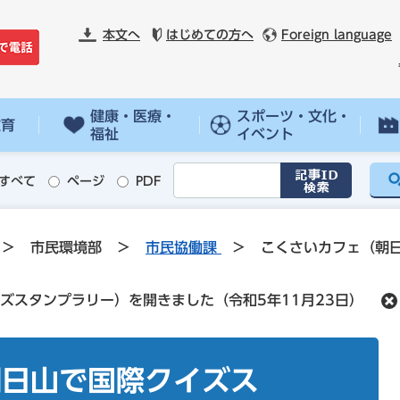
本文へ
はじめての方へ
Foreign language
健康・医療・
スポーツ・文化・
教育
福祉
イベント
すべて
ページ
PDF
>
市民環境部
>
市民協働課
>
こくさいカフェ（朝
ズスタンプラリー）を開きました（令和5年11月23日）
朝日山で国際クイズス