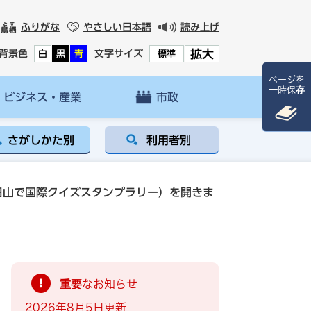
ふりがな
やさしい日本語
読み上げ
拡大
背景色
文字サイズ
白
黒
青
標準
ページを
一時保存
ビジネス・産業
市政
さがしかた別
利用者別
日山で国際クイズスタンプラリー）を開きま
重要なお知らせ
2026年8月5日更新