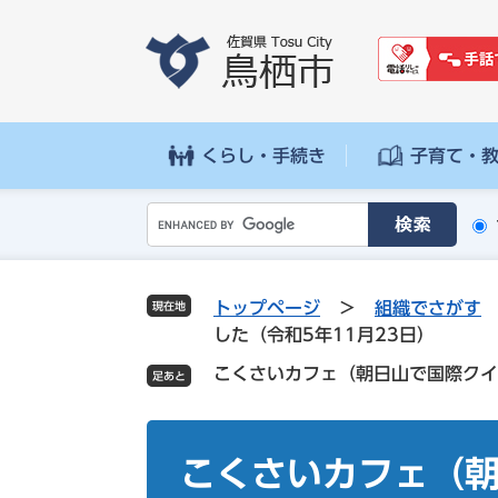
ペ
メ
ー
ニ
ジ
ュ
の
ー
先
を
頭
飛
くらし・手続き
子育て・
で
ば
す
し
G
。
て
o
本
o
文
g
へ
トップページ
>
組織でさがす
現在地
l
した（令和5年11月23日）
e
こくさいカフェ（朝日山で国際クイ
カ
ス
タ
本
ム
文
こくさいカフェ（
検