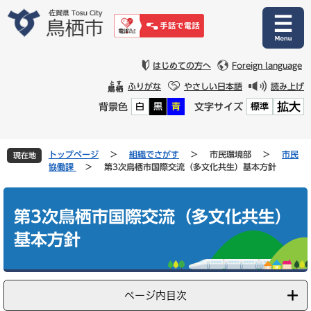
ペ
メ
ー
ニ
ジ
ュ
の
ー
先
を
はじめての方へ
Foreign language
頭
飛
ふりがな
やさしい日本語
読み上げ
で
ば
拡大
背景色
文字サイズ
白
黒
青
標準
す
し
。
て
本
文
トップページ
>
組織でさがす
>
市民環境部
>
市民
現在地
へ
協働課
>
第3次鳥栖市国際交流（多文化共生）基本方針
本
文
第3次鳥栖市国際交流（多文化共生）
基本方針
ページ内目次