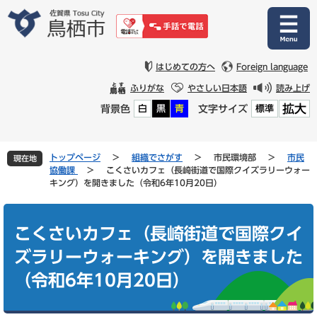
ペ
メ
ー
ニ
ジ
ュ
の
ー
先
を
はじめての方へ
Foreign language
頭
飛
ふりがな
やさしい日本語
読み上げ
で
ば
拡大
背景色
文字サイズ
白
黒
青
標準
す
し
。
て
本
文
トップページ
>
組織でさがす
>
市民環境部
>
市民
現在地
へ
協働課
>
こくさいカフェ（長崎街道で国際クイズラリーウォー
キング）を開きました（令和6年10月20日）
本
文
こくさいカフェ（長崎街道で国際クイ
ズラリーウォーキング）を開きました
（令和6年10月20日）