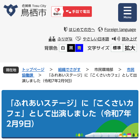
ペ
メ
ー
ニ
ジ
ュ
の
ー
先
を
はじめての方へ
Foreign language
頭
飛
ふりがな
やさしい日本語
読み上げ
で
ば
拡大
背景色
文字サイズ
白
黒
青
標準
す
し
。
て
本
文
トップページ
>
組織でさがす
>
市民環境部
>
市民
現在地
へ
協働課
>
「ふれあいステージ」に「こくさいカフェ」として出
演しました（令和7年2月9日）
本
文
「ふれあいステージ」に「こくさいカ
フェ」として出演しました（令和7年
2月9日）