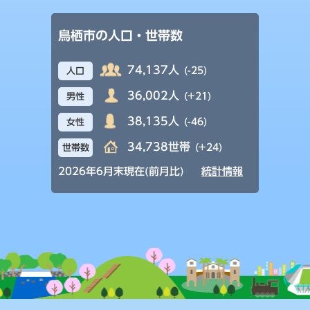
鳥栖市の人口・世帯数
74,137人
(-25)
人口
36,002人
(+21)
男性
38,135人
(-46)
女性
34,738世帯
(+24)
世帯数
2026年6月末現在(前月比)
統計情報